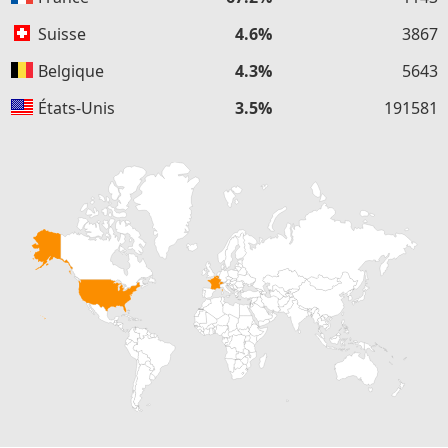
Suisse
4.6%
3867
Belgique
4.3%
5643
États-Unis
3.5%
191581