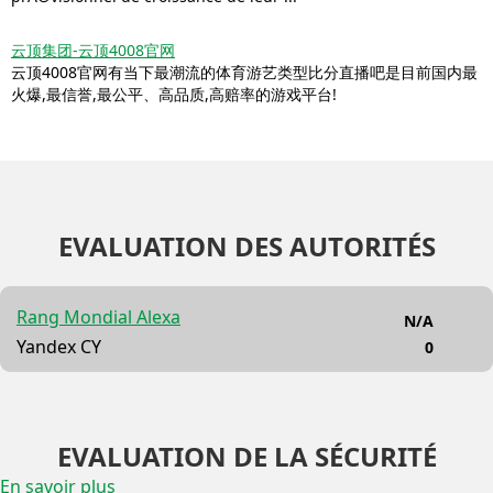
云顶集团-云顶4008官网
云顶4008官网有当下最潮流的体育游艺类型比分直播吧是目前国内最
火爆,最信誉,最公平、高品质,高赔率的游戏平台!
EVALUATION DES AUTORITÉS
Rang Mondial Alexa
N/A
Yandex CY
0
EVALUATION DE LA SÉCURITÉ
En savoir plus