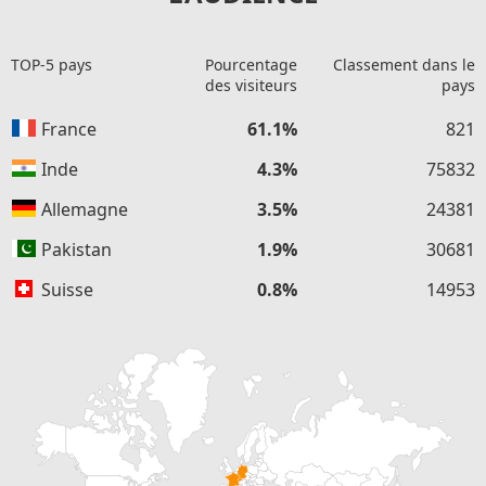
TOP-5 pays
Pourcentage
Classement dans le
des visiteurs
pays
France
61.1%
821
Inde
4.3%
75832
Allemagne
3.5%
24381
Pakistan
1.9%
30681
Suisse
0.8%
14953