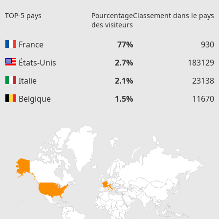
TOP-5 pays
Pourcentage
Classement dans le pays
des visiteurs
France
77%
930
États-Unis
2.7%
183129
Italie
2.1%
23138
Belgique
1.5%
11670