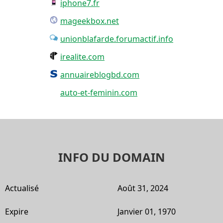
iphone7.fr
mageekbox.net
unionblafarde.forumactif.info
irealite.com
annuaireblogbd.com
auto-et-feminin.com
INFO DU DOMAIN
Actualisé
Août 31, 2024
Expire
Janvier 01, 1970