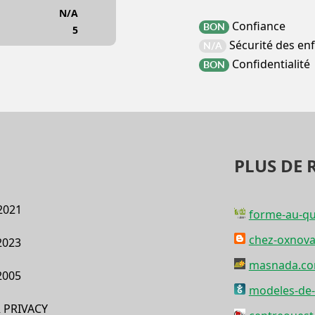
N/A
Confiance
BON
5
Sécurité des en
N/A
Confidentialité
BON
PLUS DE 
2021
forme-au-qu
chez-oxnova
2023
masnada.c
2005
modeles-de-l
 PRIVACY