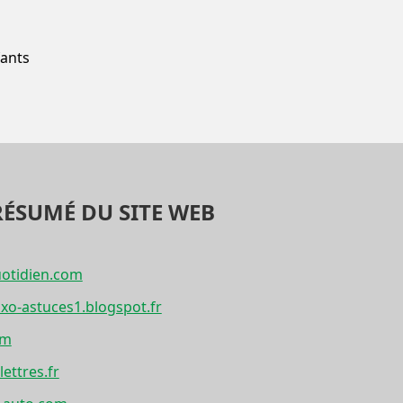
fants
RÉSUMÉ DU SITE WEB
otidien.com
xo-astuces1.blogspot.fr
om
ettres.fr