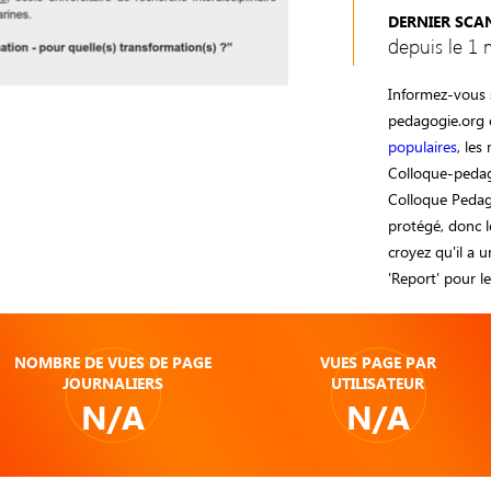
DERNIER SCA
depuis le 1 
Informez-vous s
pedagogie.org 
populaires
, les
Colloque-pedag
Colloque Pedago
protégé, donc le
croyez qu'il a u
'Report' pour le
NOMBRE DE VUES DE PAGE
VUES PAGE PAR
JOURNALIERS
UTILISATEUR
N/A
N/A