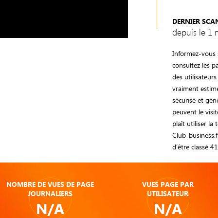
DERNIER SCA
depuis le 1 
Informez-vous s
consultez les 
des utilisateurs
vraiment estimé
sécurisé et gén
peuvent le visit
plaît utiliser l
Club-business.f
d’être classé 
NOMBRE DE VUES DE PAGE
VUES PAGE PAR
JOURNALIERS
UTILISATEUR
N/A
N/A