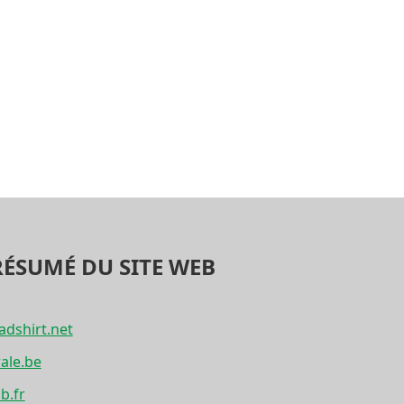
RÉSUMÉ DU SITE WEB
adshirt.net
ale.be
b.fr