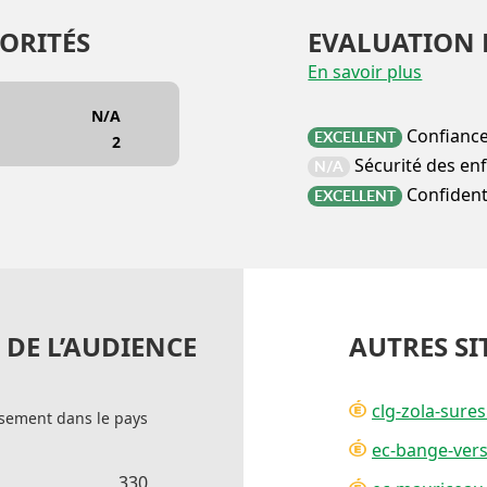
ORITÉS
EVALUATION 
En savoir plus
N/A
Confianc
EXCELLENT
2
Sécurité des en
N/A
Confidenti
EXCELLENT
DE L’AUDIENCE
AUTRES SI
clg-zola-sures
sement dans le pays
ec-bange-versa
330