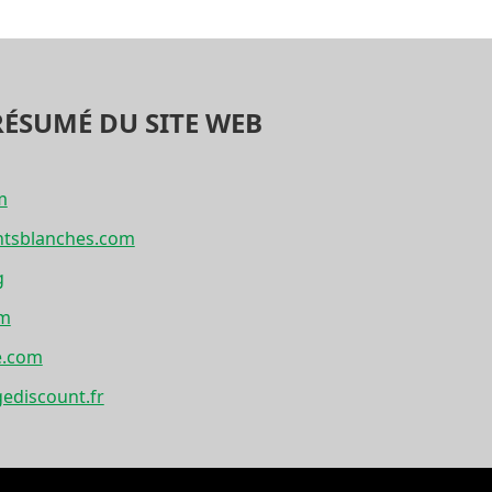
RÉSUMÉ DU SITE WEB
m
ntsblanches.com
g
om
e.com
ediscount.fr