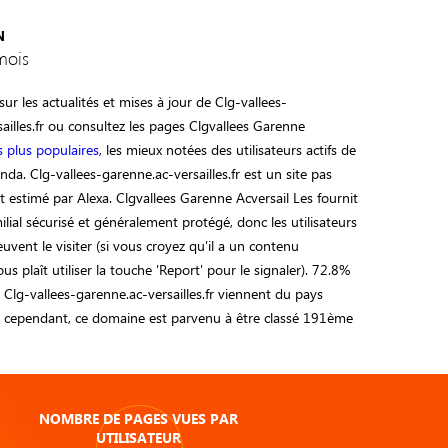
N
mois
ur les actualités et mises à jour de Clg-vallees-
ailles.fr ou consultez les pages Clgvallees Garenne
s plus populaires
, les mieux notées des utilisateurs actifs de
da. Clg-vallees-garenne.ac-versailles.fr est un site pas
 estimé par Alexa. Clgvallees Garenne Acversail Les fournit
lial sécurisé et généralement protégé, donc les utilisateurs
uvent le visiter (si vous croyez qu'il a un contenu
vous plaît utiliser la touche 'Report' pour le signaler). 72.8%
e Clg-vallees-garenne.ac-versailles.fr viennent du pays
e; cependant, ce domaine est parvenu à être classé 191ème
NOMBRE DE PAGES VUES PAR
UTILISATEUR