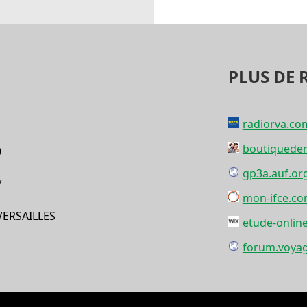
PLUS DE 
radiorva.co
boutiquede
0
gp3a.auf.or
7
mon-ifce.c
VERSAILLES
etude-onlin
forum.voyag