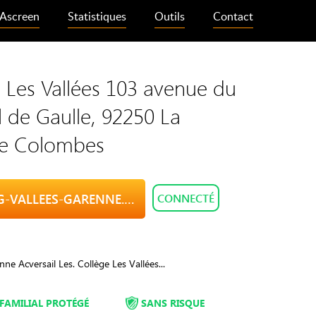
Ascreen
Statistiques
Outils
Contact
 Les Vallées 103 avenue du
 de Gaulle, 92250 La
e Colombes
VISITE CLG-VALLEES-GARENNE.AC-VERSAILLES.FR
CONNECTÉ
nne Acversail Les. Collège Les Vallées...
FAMILIAL PROTÉGÉ
SANS RISQUE