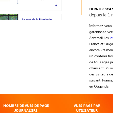
DERNIER SCA
depuis le 1 
Informez-vous s
garenne.ac-vers
Acversail Les
le
France et Ougan
encore vraiment
un contenu fami
de tous âges pe
offensant, s'il 
des visiteurs d
suivant: Franc
en Ouganda.
NOMBRE DE VUES DE PAGE
VUES PAGE PAR
JOURNALIERS
UTILISATEUR