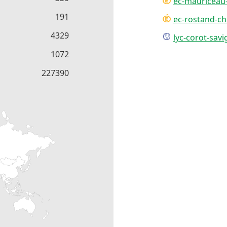
ec-mauriceau-a
191
ec-rostand-cha
4329
lyc-corot-savig
1072
227390