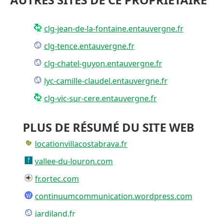
clg-jean-de-la-fontaine.entauvergne.fr
clg-tence.entauvergne.fr
clg-chatel-guyon.entauvergne.fr
lyc-camille-claudel.entauvergne.fr
clg-vic-sur-cere.entauvergne.fr
PLUS DE RÉSUMÉ DU SITE WEB
locationvillacostabrava.fr
vallee-du-louron.com
fr.ortec.com
continuumcommunication.wordpress.com
jardiland.fr