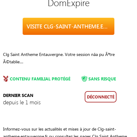
DomExpire
VISITE CLG-SAINT-ANTHEME.ENTAUVERGNE.FR
Clg Saint Antheme Entauvergne. Votre session nâa pu Ãªtre
Ã©tablie....
CONTENU FAMILIAL PROTÉGÉ
SANS RISQUE
DERNIER SCAN
DÉCONNECTÉ
depuis le 1 mois
Informez-vous sur les actualités et mises à jour de Clg-saint-
antheme.entauvergne.fr ou consultez les pages Clg Saint Antheme