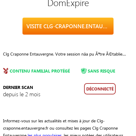
DomExpire
VISITE CLG-CRAPONNE.ENTAUVERGNE.FR
Clg Craponne Entauvergne. Votre session nâa pu Ãªtre Ã©tablie....
CONTENU FAMILIAL PROTÉGÉ
SANS RISQUE
DERNIER SCAN
DÉCONNECTÉ
depuis le 2 mois
Informez-vous sur les actualités et mises à jour de Clg-
craponne.entauvergne.fr ou consultez les pages Clg Craponne
Entauvergne
les plus populaires
, les mieux notées des utilisateurs