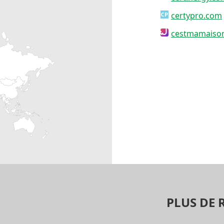
certypro.com
cestmamaiso
PLUS DE 