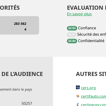
ORITÉS
EVALUATION 
En savoir plus
283 562
Confiance
BON
4
Sécurité des en
N/A
Confidentialité
BON
DE L’AUDIENCE
AUTRES SI
cers.org
sement dans le pays
certifauto.co
50257
certinergy.co