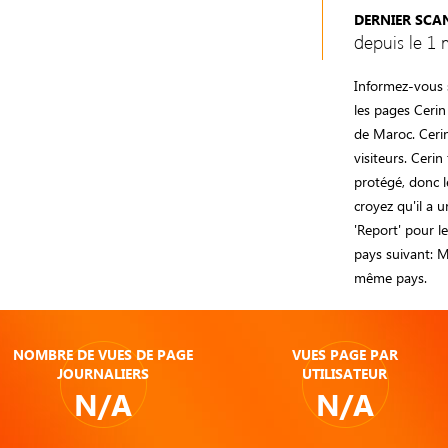
DERNIER SCA
depuis le 1 
Informez-vous s
les pages Ceri
de Maroc. Ceri
visiteurs. Ceri
protégé, donc le
croyez qu'il a u
'Report' pour l
pays suivant: M
même pays.
NOMBRE DE VUES DE PAGE
VUES PAGE PAR
JOURNALIERS
UTILISATEUR
N/A
N/A