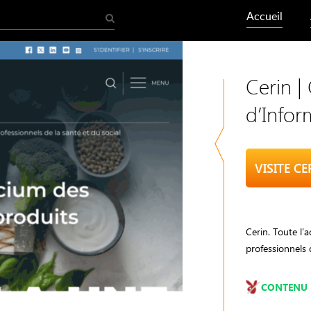
Accueil
Cerin |
d’Infor
VISITE C
Cerin. Toute l'a
professionnels d
CONTENU 