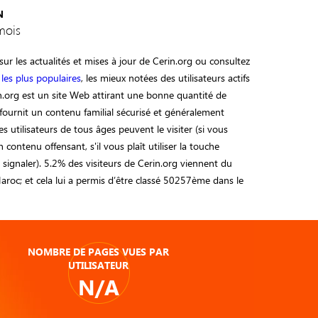
N
mois
ur les actualités et mises à jour de Cerin.org ou consultez
n
les plus populaires
, les mieux notées des utilisateurs actifs
n.org est un site Web attirant une bonne quantité de
n fournit un contenu familial sécurisé et généralement
s utilisateurs de tous âges peuvent le visiter (si vous
n contenu offensant, s'il vous plaît utiliser la touche
e signaler). 5.2% des visiteurs de Cerin.org viennent du
aroc; et cela lui a permis d’être classé 50257ème dans le
NOMBRE DE PAGES VUES PAR
UTILISATEUR
N/A