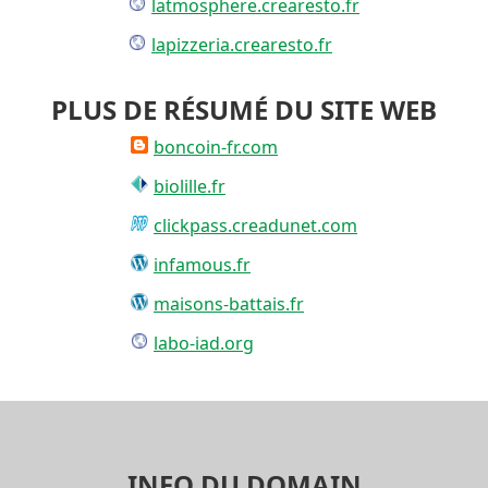
latmosphere.crearesto.fr
lapizzeria.crearesto.fr
PLUS DE RÉSUMÉ DU SITE WEB
boncoin-fr.com
biolille.fr
clickpass.creadunet.com
infamous.fr
maisons-battais.fr
labo-iad.org
INFO DU DOMAIN