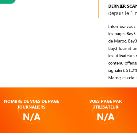
DERNIER SCA
depuis le 1 
Informez-vous s
les pages Bay
de Maroc. Bay3
Bay3 fournit un
les utilisateurs
contenu offensan
signaler). 51.2
Maroc; et cela
NOMBRE DE VUES DE PAGE
VUES PAGE PAR
JOURNALIERS
UTILISATEUR
N/A
N/A