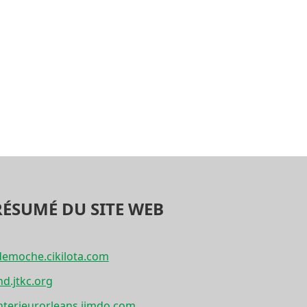
RÉSUMÉ DU SITE WEB
tdemoche.cikilota.com
nd.jtkc.org
nterieurorleans.jimdo.com