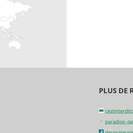
PLUS DE 
cestinterdi
paradise--la
decorateuri