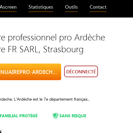
Ascreen
Statistiques
Outils
Contact
e professionnel pro Ardèche
re FR SARL, Strasbourg
VISITE ANNUAIREPRO-ARDECHE.INFO
DÉCONNECTÉ
deche. L'Ardèche est le 7e département français..
FAMILIAL PROTÉGÉ
SANS RISQUE
N