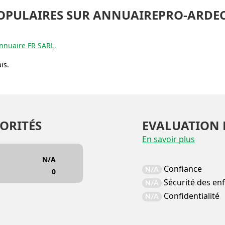
OPULAIRES SUR ANNUAIREPRO-ARDE
nnuaire FR SARL,
is.
ORITÉS
EVALUATION 
En savoir plus
N/A
Confiance
N/A
0
Sécurité des en
N/A
Confidentialité
N/A