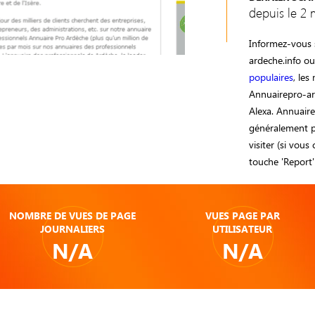
depuis le 2 
Informez-vous s
ardeche.info o
populaires
, les
Annuairepro-ar
Alexa. Annuaire
généralement pr
visiter (si vous
touche 'Report' 
NOMBRE DE VUES DE PAGE
VUES PAGE PAR
JOURNALIERS
UTILISATEUR
N/A
N/A