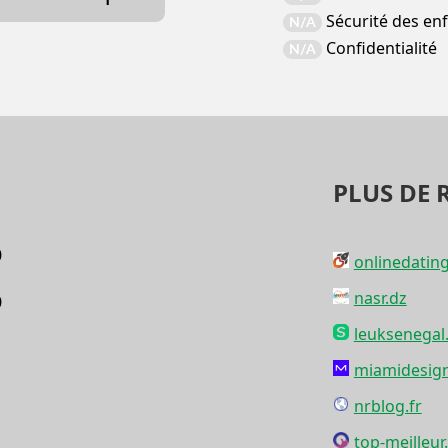
Sécurité des en
N/A
Confidentialité
N/A
PLUS DE 
0
onlinedatin
nasr.dz
0
leuksenegal
miamidesign
nrblog.fr
top-meilleu