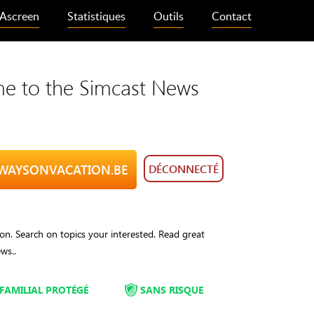
Ascreen
Statistiques
Outils
Contact
e to the Simcast News
ALWAYSONVACATION.BE
DÉCONNECTÉ
n. Search on topics your interested. Read great
ws..
FAMILIAL PROTÉGÉ
SANS RISQUE