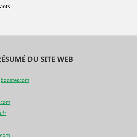
fants
RÉSUMÉ DU SITE WEB
gbooster.com
.com
.fr
r.com