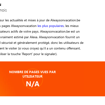
N
mois
ur les actualités et mises à jour de Alwaysonvacation.be
es pages Alwaysonvacation
les plus populaires
, les mieux
isateurs actifs de votre pays. Alwaysonvacation.be est un
 vraiment estimé par Alexa. Alwaysonvacation fournit un
l sécurisé et généralement protégé, donc les utilisateurs de
nt le visiter (si vous croyez qu'il a un contenu offensant,
tiliser la touche 'Report' pour le signaler).
NOMBRE DE PAGES VUES PAR
UTILISATEUR
N/A