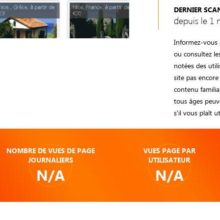
DERNIER SCA
depuis le 1 
Informez-vous s
ou consultez l
notées des util
site pas encore
contenu familia
tous âges peuve
s'il vous plaît u
NOMBRE DE VUES DE PAGE
VUES PAGE PAR
JOURNALIERS
UTILISATEUR
N/A
N/A