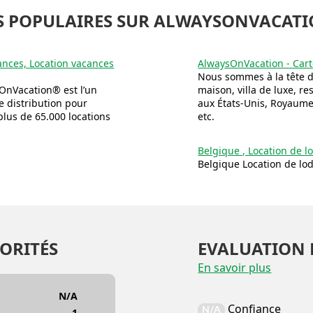
S POPULAIRES SUR ALWAYSONVACATI
ances, Location vacances
AlwaysOnVacation - Cart
Nous sommes à la tête d
OnVacation® est l’un
maison, villa de luxe, res
 distribution pour
aux États-Unis, Royaume-
 plus de 65.000 locations
etc.
Belgique , Location de l
Belgique Location de lo
ORITÉS
EVALUATION 
En savoir plus
N/A
Confiance
N/A
1